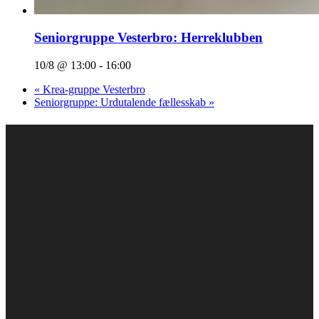
Seniorgruppe Vesterbro: Herreklubben
10/8 @ 13:00
-
16:00
«
Krea-gruppe Vesterbro
Seniorgruppe: Urdutalende fællesskab
»