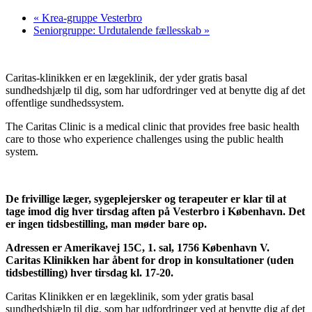
«
Krea-gruppe Vesterbro
Seniorgruppe: Urdutalende fællesskab
»
Caritas-klinikken er en lægeklinik, der yder gratis basal
sundhedshjælp til dig, som har udfordringer ved at benytte dig af det
offentlige sundhedssystem.
The Caritas Clinic is a medical clinic that provides free basic health
care to those who experience challenges using the public health
system.
De frivillige læger, sygeplejersker og terapeuter er klar til at
tage imod dig hver tirsdag aften på Vesterbro i København. Det
er ingen tidsbestilling, man møder bare op.
Adressen er Amerikavej 15C, 1. sal, 1756 København V.
Caritas Klinikken har åbent for drop in konsultationer (uden
tidsbestilling) hver tirsdag kl. 17-20.
Caritas Klinikken er en lægeklinik, som yder gratis basal
sundhedshjælp til dig, som har udfordringer ved at benytte dig af det