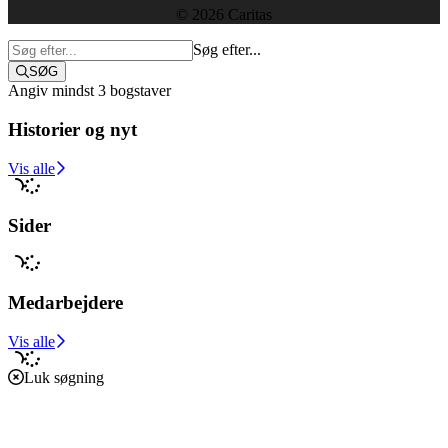
© 2026 Caritas
Søg efter...
SØG
Angiv mindst 3 bogstaver
Historier og nyt
Støt i dag
Vis alle
Sider
Medarbejdere
Vis alle
Luk søgning