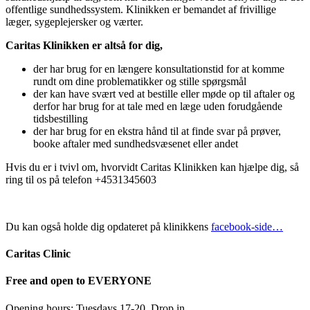
offentlige sundhedssystem. Klinikken er bemandet af frivillige
læger, sygeplejersker og værter.
Caritas Klinikken er altså for dig,
der har brug for en længere konsultationstid for at komme
rundt om dine problematikker og stille spørgsmål
der kan have svært ved at bestille eller møde op til aftaler og
derfor har brug for at tale med en læge uden forudgående
tidsbestilling
der har brug for en ekstra hånd til at finde svar på prøver,
booke aftaler med sundhedsvæsenet eller andet
Hvis du er i tvivl om, hvorvidt Caritas Klinikken kan hjælpe dig, så
ring til os på telefon +4531345603
Du kan også holde dig opdateret på klinikkens
facebook-side…
Caritas Clinic
Free and open to EVERYONE
Opening hours: Tuesdays 17-20. Drop in