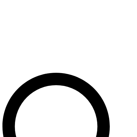
Støt nu
Når du bidrager til Caritas’ arbejde, bidrager du til en bæredygtig
udvikling i nogle af verdens fattigste lande. Caritas hjælper desuden
ofre for akutte kriser med livredderne nødhjælp.
Krig i Mellemøsten - Hjælp de civile ofre
Støt nu
Støt vores akutte nødhjælpsarbejde i Mellemøsten
Krig i Ukraine
Støt nu
Støt Caritas’ hjælpearbejde i Ukraine her
Støt vores sociale arbejde i Danmark
Støt nu