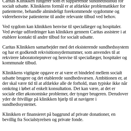
Caritas Klinikken fungerer som et supplerende sundhedstilbud for
socialt udsatte. Klinikkens formål er at afdække problematikker for
patienterne, behandle almindeligt forekommende sygdomme og
viderehenvise patienterne til andre relevante tilbud ved behov.
Ved sygdom kan klinikken henvise til speciallæger og hospitaler.
Ved øvrige udfordringer kan klinikken gennem Caritas assistere i at
etablere kontakt til andre tilbud for socialt udsatte.
Caritas Klinikken samarbejder med det eksisterende sundhedssystem
og har et godkendt rekvisitionsydernummer, som anvendes til at
rekvirere laboratorieprøver og henvise til speciallæger, hospitaler og
kommunale tilbud.
Klinikkens vigtigste opgave er at være et bindeled mellem socialt
udsatte brugere og det etablerede sundhedsvæsen. Ambitionen er, at
der skal være tid til at afdække alle de forhold, man typiske ikke når
omkring i løbet af enkelt konsultation. Det kan være, at det er
sociale eller økonomiske problemer, der tynger brugeren. Derudover
yder de frivillige på klinikken hjælp til at navigere i
sundhedssystemet.
Klinikken er finansieret på baggrund af private donationer, en
bevillig fra Socialstyrelsen og private fonde.