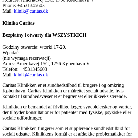
Phone:
+4531345603
Mail:
klinik@caritas.dk
Klinika Caritas
Bezpłatny i otwarty dla WSZYSTKICH
Godziny otwarcia: wtorki 17-20.
Wpadać
(nie wymaga rezerwacji)
Adres: Amerikavej 15C, 1756 København V
Telefon:
+4531345603
Mail:
klinik@caritas.dk
Caritas Klinikken er et sundhedstilbud til brugere i og omkring
København. Caritas Klinikken er målrettet socialt udsatte, hvis
kontakt til sundhedsvæsenet er begrænset eller ikkeeksisterende.
Klinikken er bemandet af frivillige læger, sygeplejersker og værter,
der tilbyder konsultationer for patienter med fysiske, psykiske eller
sociale udfordringer.
Caritas Klinikken fungerer som et supplerende sundhedstilbud for
socialt udsatte. Klinikkens formål er at afdække problematikker for