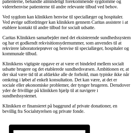
patienterne, behandle almindeligt forekommende sygdomme og
viderehenvise patienterne til andre relevante tilbud ved behov.
Ved sygdom kan klinikken henvise til speciallæger og hospitaler.
Ved øvrige udfordringer kan klinikken gennem Caritas assistere i at
etablere kontakt til andre tilbud for socialt udsatte.
Caritas Klinikken samarbejder med det eksisterende sundhedssystem
og har et godkendt rekvisitionsydernummer, som anvendes til at
rekvirere laboratorieprøver og henvise til speciallæger, hospitaler og
kommunale tilbud.
Klinikkens vigtigste opgave er at være et bindeled mellem socialt
udsatte brugere og det etablerede sundhedsvæsen. Ambitionen er, at
der skal være tid til at afdække alle de forhold, man typiske ikke når
omkring i løbet af enkelt konsultation. Det kan være, at det er
sociale eller økonomiske problemer, der tynger brugeren. Derudover
yder de frivillige på klinikken hjælp til at navigere i
sundhedssystemet.
Klinikken er finansieret på baggrund af private donationer, en
bevillig fra Socialstyrelsen og private fonde.