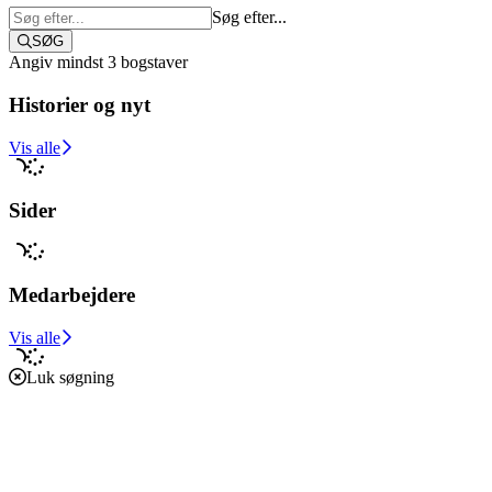
Søg efter...
SØG
Angiv mindst 3 bogstaver
Historier og nyt
Støt i dag
Vis alle
Sider
Medarbejdere
Vis alle
Luk søgning