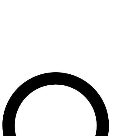
Støt nu
Når du bidrager til Caritas’ arbejde, bidrager du til en bæredygtig
udvikling i nogle af verdens fattigste lande. Caritas hjælper desuden
ofre for akutte kriser med livredderne nødhjælp.
Krig i Mellemøsten - Hjælp de civile ofre
Støt nu
Støt vores akutte nødhjælpsarbejde i Mellemøsten
Krig i Ukraine
Støt nu
Støt Caritas’ hjælpearbejde i Ukraine her
Støt vores sociale arbejde i Danmark
Støt nu