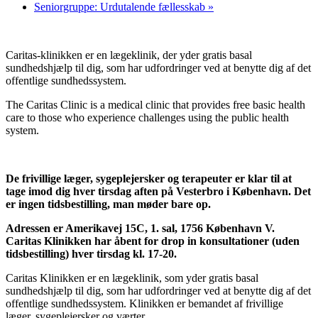
Seniorgruppe: Urdutalende fællesskab
»
Caritas-klinikken er en lægeklinik, der yder gratis basal
sundhedshjælp til dig, som har udfordringer ved at benytte dig af det
offentlige sundhedssystem.
The Caritas Clinic is a medical clinic that provides free basic health
care to those who experience challenges using the public health
system.
De frivillige læger, sygeplejersker og terapeuter er klar til at
tage imod dig hver tirsdag aften på Vesterbro i København. Det
er ingen tidsbestilling, man møder bare op.
Adressen er Amerikavej 15C, 1. sal, 1756 København V.
Caritas Klinikken har åbent for drop in konsultationer (uden
tidsbestilling) hver tirsdag kl. 17-20.
Caritas Klinikken er en lægeklinik, som yder gratis basal
sundhedshjælp til dig, som har udfordringer ved at benytte dig af det
offentlige sundhedssystem. Klinikken er bemandet af frivillige
læger, sygeplejersker og værter.