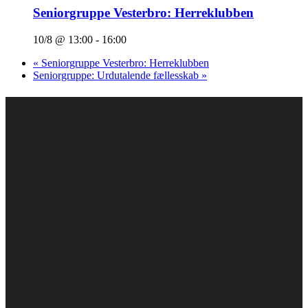
Seniorgruppe Vesterbro: Herreklubben
10/8 @ 13:00
-
16:00
«
Seniorgruppe Vesterbro: Herreklubben
Seniorgruppe: Urdutalende fællesskab
»