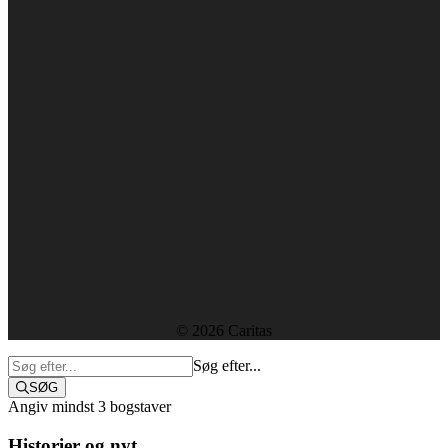
1610 København V
+45 38 18 00 00
caritas@caritas.dk
CVR-nummer: 29439915
Forside
Kontakt
Ledige stillinger
Rapporter og resultater
Etik, vedtægter og policies
Sekretariatet
© 2026 Caritas
Søg efter...
SØG
Angiv mindst 3 bogstaver
Historier og nyt
Støt i dag