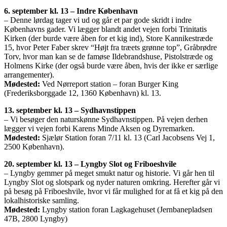
6. september kl. 13 – Indre København
– Denne lørdag tager vi ud og går et par gode skridt i indre
Københavns gader. Vi lægger blandt andet vejen forbi Trinitatis
Kirken (der burde være åben for et kig ind), Store Kannikestræde
15, hvor Peter Faber skrev “Højt fra træets grønne top”, Gråbrødre
Torv, hvor man kan se de famøse Ildebrandshuse, Pistolstræde og
Holmens Kirke (der også burde være åben, hvis der ikke er særlige
arrangementer).
Mødested:
Ved Nørreport station – foran Burger King
(Frederiksborggade 12, 1360 København) kl. 13.
13. september kl. 13 – Sydhavnstippen
– Vi besøger den naturskønne Sydhavnstippen. På vejen derhen
lægger vi vejen forbi Karens Minde Aksen og Dyremarken.
Mødested:
Sjælør Station foran 7/11 kl. 13 (Carl Jacobsens Vej 1,
2500 København).
20. september kl. 13 – Lyngby Slot og Friboeshvile
– Lyngby gemmer på meget smukt natur og historie. Vi går hen til
Lyngby Slot og slotspark og nyder naturen omkring. Herefter går vi
på besøg på Friboeshvile, hvor vi får mulighed for at få et kig på den
lokalhistoriske samling.
Mødested:
Lyngby station foran Lagkagehuset (Jernbanepladsen
47B, 2800 Lyngby)