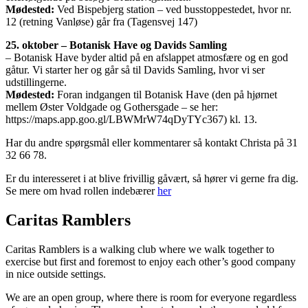
Mødested:
Ved Bispebjerg station – ved busstoppestedet, hvor nr.
12 (retning Vanløse) går fra (Tagensvej 147)
25. oktober – Botanisk Have og Davids Samling
– Botanisk Have byder altid på en afslappet atmosfære og en god
gåtur. Vi starter her og går så til Davids Samling, hvor vi ser
udstillingerne.
Mødested:
Foran indgangen til Botanisk Have (den på hjørnet
mellem Øster Voldgade og Gothersgade – se her:
https://maps.app.goo.gl/LBWMrW74qDyTYc367) kl. 13.
Har du andre spørgsmål eller kommentarer så kontakt Christa på 31
32 66 78.
Er du interesseret i at blive frivillig gåvært, så hører vi gerne fra dig.
Se mere om hvad rollen indebærer
her
Caritas Ramblers
Caritas Ramblers is a walking club where we walk together to
exercise but first and foremost to enjoy each other’s good company
in nice outside settings.
We are an open group, where there is room for everyone regardless