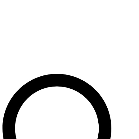
Støt nu
Når du bidrager til Caritas’ arbejde, bidrager du til en bæredygtig
udvikling i nogle af verdens fattigste lande. Caritas hjælper desuden
ofre for akutte kriser med livredderne nødhjælp.
Krig i Mellemøsten - Hjælp de civile ofre
Støt nu
Støt vores akutte nødhjælpsarbejde i Mellemøsten
Krig i Ukraine
Støt nu
Støt Caritas’ hjælpearbejde i Ukraine her
Støt vores sociale arbejde i Danmark
Støt nu