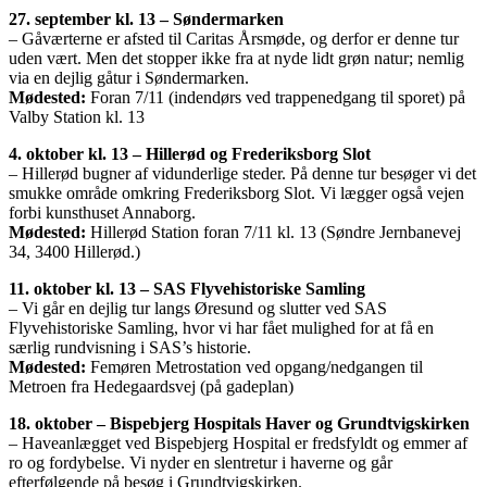
27. september kl. 13 – Søndermarken
– Gåværterne er afsted til Caritas Årsmøde, og derfor er denne tur
uden vært. Men det stopper ikke fra at nyde lidt grøn natur; nemlig
via en dejlig gåtur i Søndermarken.
Mødested:
Foran 7/11 (indendørs ved trappenedgang til sporet) på
Valby Station kl. 13
4. oktober kl. 13 – Hillerød og Frederiksborg Slot
– Hillerød bugner af vidunderlige steder. På denne tur besøger vi det
smukke område omkring Frederiksborg Slot. Vi lægger også vejen
forbi kunsthuset Annaborg.
Mødested:
Hillerød Station foran 7/11 kl. 13 (Søndre Jernbanevej
34, 3400 Hillerød.)
11. oktober kl. 13 – SAS Flyvehistoriske Samling
– Vi går en dejlig tur langs Øresund og slutter ved SAS
Flyvehistoriske Samling, hvor vi har fået mulighed for at få en
særlig rundvisning i SAS’s historie.
Mødested:
Femøren Metrostation ved opgang/nedgangen til
Metroen fra Hedegaardsvej (på gadeplan)
18. oktober – Bispebjerg Hospitals Haver og Grundtvigskirken
– Haveanlægget ved Bispebjerg Hospital er fredsfyldt og emmer af
ro og fordybelse. Vi nyder en slentretur i haverne og går
efterfølgende på besøg i Grundtvigskirken.