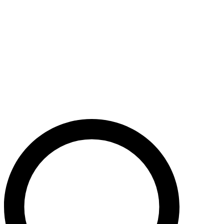
Støt nu
Når du bidrager til Caritas’ arbejde, bidrager du til en bæredygtig
udvikling i nogle af verdens fattigste lande. Caritas hjælper desuden
ofre for akutte kriser med livredderne nødhjælp.
Krig i Mellemøsten - Hjælp de civile ofre
Støt nu
Støt vores akutte nødhjælpsarbejde i Mellemøsten
Krig i Ukraine
Støt nu
Støt Caritas’ hjælpearbejde i Ukraine her
Støt vores sociale arbejde i Danmark
Støt nu