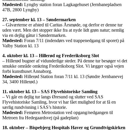
Mødested:
Lyngby station foran Lagkagehuset (Jernbanepladsen
47B, 2800 Lyngby)
27. september kl. 13 – Søndermarken
– Gåværterne er afsted til Caritas Årsmøde, og derfor er denne tur
uden vært. Men det stopper ikke fra at nyde lidt grøn natur; nemlig
via en dejlig gåtur i Søndermarken.
Mødested:
Foran 7/11 (indendørs ved trappenedgang til sporet) på
Valby Station kl. 13
4. oktober kl. 13 – Hillerød og Frederiksborg Slot
– Hillerød bugner af vidunderlige steder. På denne tur besøger vi det
smukke område omkring Frederiksborg Slot. Vi lægger også vejen
forbi kunsthuset Annaborg.
Mødested:
Hillerød Station foran 7/11 kl. 13 (Søndre Jernbanevej
34, 3400 Hillerød.)
11. oktober kl. 13 – SAS Flyvehistoriske Samling
– Vi går en dejlig tur langs Øresund og slutter ved SAS
Flyvehistoriske Samling, hvor vi har fået mulighed for at få en
særlig rundvisning i SAS’s historie.
Mødested:
Femøren Metrostation ved opgang/nedgangen til
Metroen fra Hedegaardsvej (på gadeplan)
18. oktober – Bispebjerg Hospitals Haver og Grundtvigskirken