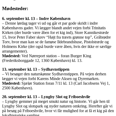
Mødesteder:
6. september kl. 13 – Indre København
– Denne lørdag tager vi ud og går et par gode skridt i indre
Københavns gader. Vi lægger blandt andet vejen forbi Trinitatis
Kirken (der burde være åben for et kig ind), Store Kannikestræde
15, hvor Peter Faber skrev “Højt fra træets grønne top”, Gråbrødre
Torv, hvor man kan se de famøse Ildebrandshuse, Pistolstræde og
Holmens Kirke (der også burde være åben, hvis der ikke er særlige
arrangementer).
Mødested:
Ved Nørreport station – foran Burger King
(Frederiksborggade 12, 1360 København) kl. 13.
13. september kl. 13 – Sydhavnstippen
– Vi besøger den naturskønne Sydhavnstippen. På vejen derhen
lægger vi vejen forbi Karens Minde Aksen og Dyremarken.
Mødested:
Sjælør Station foran 7/11 kl. 13 (Carl Jacobsens Vej 1,
2500 København).
20. september kl. 13 – Lyngby Slot og Friboeshvile
– Lyngby gemmer på meget smukt natur og historie. Vi går hen til
Lyngby Slot og slotspark og nyder naturen omkring. Herefter går vi
på besøg på Friboeshvile, hvor vi får mulighed for at få et kig på den
lokalhistoriske samling.