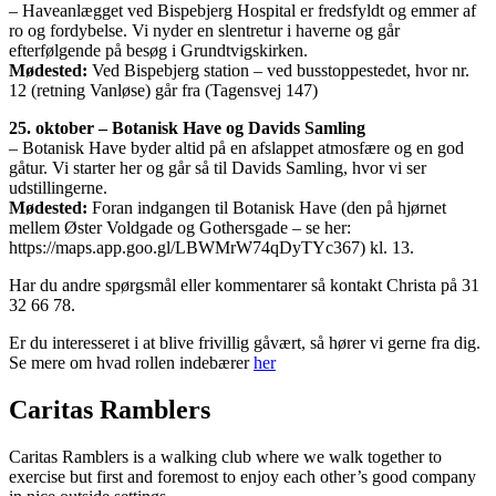
– Haveanlægget ved Bispebjerg Hospital er fredsfyldt og emmer af
ro og fordybelse. Vi nyder en slentretur i haverne og går
efterfølgende på besøg i Grundtvigskirken.
Mødested:
Ved Bispebjerg station – ved busstoppestedet, hvor nr.
12 (retning Vanløse) går fra (Tagensvej 147)
25. oktober – Botanisk Have og Davids Samling
– Botanisk Have byder altid på en afslappet atmosfære og en god
gåtur. Vi starter her og går så til Davids Samling, hvor vi ser
udstillingerne.
Mødested:
Foran indgangen til Botanisk Have (den på hjørnet
mellem Øster Voldgade og Gothersgade – se her:
https://maps.app.goo.gl/LBWMrW74qDyTYc367) kl. 13.
Har du andre spørgsmål eller kommentarer så kontakt Christa på 31
32 66 78.
Er du interesseret i at blive frivillig gåvært, så hører vi gerne fra dig.
Se mere om hvad rollen indebærer
her
Caritas Ramblers
Caritas Ramblers is a walking club where we walk together to
exercise but first and foremost to enjoy each other’s good company