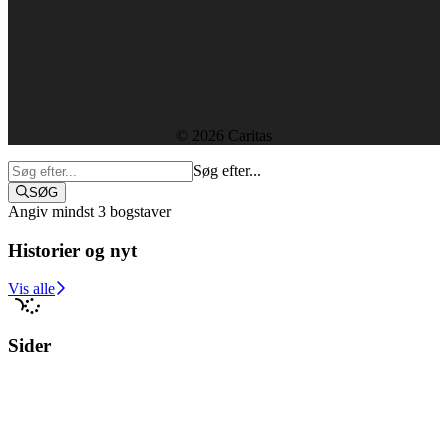
Kontakt
Ledige stillinger
Rapporter og resultater
Etik, vedtægter og policies
Sekretariatet
© 2026 Caritas
Søg efter...
SØG
Angiv mindst 3 bogstaver
Historier og nyt
Støt i dag
Vis alle
Sider
Medarbejdere