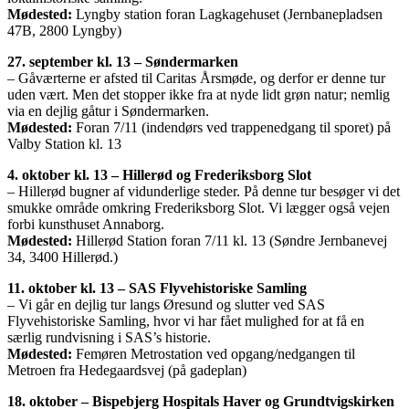
Mødested:
Lyngby station foran Lagkagehuset (Jernbanepladsen
47B, 2800 Lyngby)
27. september kl. 13 – Søndermarken
– Gåværterne er afsted til Caritas Årsmøde, og derfor er denne tur
uden vært. Men det stopper ikke fra at nyde lidt grøn natur; nemlig
via en dejlig gåtur i Søndermarken.
Mødested:
Foran 7/11 (indendørs ved trappenedgang til sporet) på
Valby Station kl. 13
4. oktober kl. 13 – Hillerød og Frederiksborg Slot
– Hillerød bugner af vidunderlige steder. På denne tur besøger vi det
smukke område omkring Frederiksborg Slot. Vi lægger også vejen
forbi kunsthuset Annaborg.
Mødested:
Hillerød Station foran 7/11 kl. 13 (Søndre Jernbanevej
34, 3400 Hillerød.)
11. oktober kl. 13 – SAS Flyvehistoriske Samling
– Vi går en dejlig tur langs Øresund og slutter ved SAS
Flyvehistoriske Samling, hvor vi har fået mulighed for at få en
særlig rundvisning i SAS’s historie.
Mødested:
Femøren Metrostation ved opgang/nedgangen til
Metroen fra Hedegaardsvej (på gadeplan)
18. oktober – Bispebjerg Hospitals Haver og Grundtvigskirken