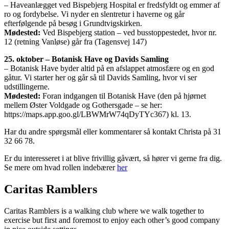
– Haveanlægget ved Bispebjerg Hospital er fredsfyldt og emmer af
ro og fordybelse. Vi nyder en slentretur i haverne og går
efterfølgende på besøg i Grundtvigskirken.
Mødested:
Ved Bispebjerg station – ved busstoppestedet, hvor nr.
12 (retning Vanløse) går fra (Tagensvej 147)
25. oktober – Botanisk Have og Davids Samling
– Botanisk Have byder altid på en afslappet atmosfære og en god
gåtur. Vi starter her og går så til Davids Samling, hvor vi ser
udstillingerne.
Mødested:
Foran indgangen til Botanisk Have (den på hjørnet
mellem Øster Voldgade og Gothersgade – se her:
https://maps.app.goo.gl/LBWMrW74qDyTYc367) kl. 13.
Har du andre spørgsmål eller kommentarer så kontakt Christa på 31
32 66 78.
Er du interesseret i at blive frivillig gåvært, så hører vi gerne fra dig.
Se mere om hvad rollen indebærer
her
Caritas Ramblers
Caritas Ramblers is a walking club where we walk together to
exercise but first and foremost to enjoy each other’s good company