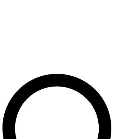
Støt nu
Når du bidrager til Caritas’ arbejde, bidrager du til en bæredygtig
udvikling i nogle af verdens fattigste lande. Caritas hjælper desuden
ofre for akutte kriser med livredderne nødhjælp.
Krig i Mellemøsten - Hjælp de civile ofre
Støt nu
Støt vores akutte nødhjælpsarbejde i Mellemøsten
Krig i Ukraine
Støt nu
Støt Caritas’ hjælpearbejde i Ukraine her
Støt vores sociale arbejde i Danmark
Støt nu