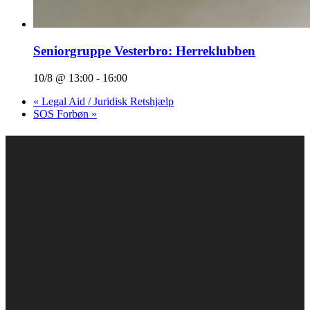
Seniorgruppe Vesterbro: Herreklubben
10/8 @ 13:00
-
16:00
«
Legal Aid / Juridisk Retshjælp
SOS Forbøn
»