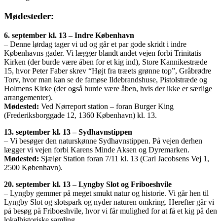
Mødesteder:
6. september kl. 13 – Indre København
– Denne lørdag tager vi ud og går et par gode skridt i indre
Københavns gader. Vi lægger blandt andet vejen forbi Trinitatis
Kirken (der burde være åben for et kig ind), Store Kannikestræde
15, hvor Peter Faber skrev “Højt fra træets grønne top”, Gråbrødre
Torv, hvor man kan se de famøse Ildebrandshuse, Pistolstræde og
Holmens Kirke (der også burde være åben, hvis der ikke er særlige
arrangementer).
Mødested:
Ved Nørreport station – foran Burger King
(Frederiksborggade 12, 1360 København) kl. 13.
13. september kl. 13 – Sydhavnstippen
– Vi besøger den naturskønne Sydhavnstippen. På vejen derhen
lægger vi vejen forbi Karens Minde Aksen og Dyremarken.
Mødested:
Sjælør Station foran 7/11 kl. 13 (Carl Jacobsens Vej 1,
2500 København).
20. september kl. 13 – Lyngby Slot og Friboeshvile
– Lyngby gemmer på meget smukt natur og historie. Vi går hen til
Lyngby Slot og slotspark og nyder naturen omkring. Herefter går vi
på besøg på Friboeshvile, hvor vi får mulighed for at få et kig på den
lokalhistoriske samling.