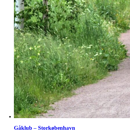
Gåklub – Storkøbenhavn