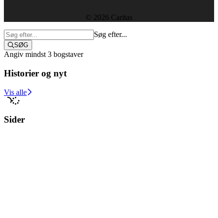
© 2026 Caritas
Søg efter...
SØG
Angiv mindst 3 bogstaver
Historier og nyt
Støt i dag
Vis alle
Sider
Medarbejdere
Vis alle
Luk søgning