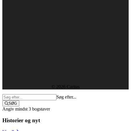
+45 38 18 00 00
caritas@caritas.dk
CVR-nummer: 29439915
Forside
Kontakt
Ledige stillinger
Rapporter og resultater
Etik, vedtægter og policies
Sekretariatet
© 2026 Caritas
Søg efter...
SØG
Angiv mindst 3 bogstaver
Historier og nyt
Støt i dag