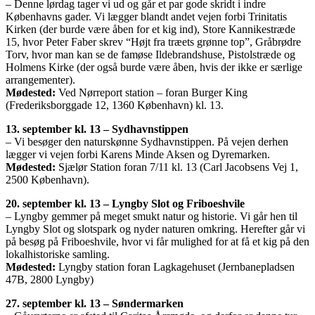
– Denne lørdag tager vi ud og går et par gode skridt i indre
Københavns gader. Vi lægger blandt andet vejen forbi Trinitatis
Kirken (der burde være åben for et kig ind), Store Kannikestræde
15, hvor Peter Faber skrev “Højt fra træets grønne top”, Gråbrødre
Torv, hvor man kan se de famøse Ildebrandshuse, Pistolstræde og
Holmens Kirke (der også burde være åben, hvis der ikke er særlige
arrangementer).
Mødested:
Ved Nørreport station – foran Burger King
(Frederiksborggade 12, 1360 København) kl. 13.
13. september kl. 13 – Sydhavnstippen
– Vi besøger den naturskønne Sydhavnstippen. På vejen derhen
lægger vi vejen forbi Karens Minde Aksen og Dyremarken.
Mødested:
Sjælør Station foran 7/11 kl. 13 (Carl Jacobsens Vej 1,
2500 København).
20. september kl. 13 – Lyngby Slot og Friboeshvile
– Lyngby gemmer på meget smukt natur og historie. Vi går hen til
Lyngby Slot og slotspark og nyder naturen omkring. Herefter går vi
på besøg på Friboeshvile, hvor vi får mulighed for at få et kig på den
lokalhistoriske samling.
Mødested:
Lyngby station foran Lagkagehuset (Jernbanepladsen
47B, 2800 Lyngby)
27. september kl. 13 – Søndermarken