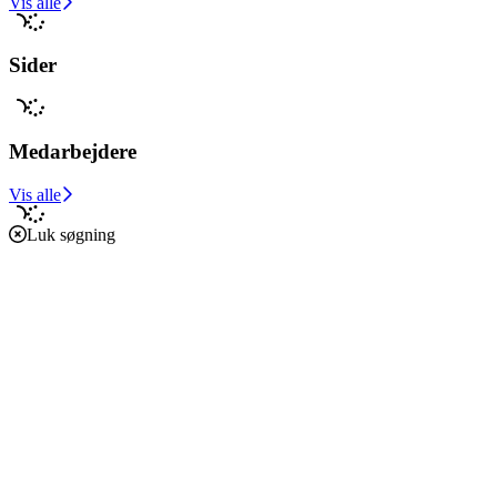
Vis alle
Sider
Medarbejdere
Vis alle
Luk søgning
Forside
Caritas i verden
Caritas i Danmark