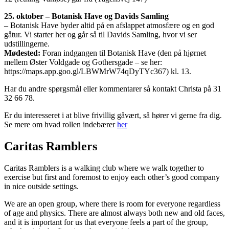
25. oktober – Botanisk Have og Davids Samling
– Botanisk Have byder altid på en afslappet atmosfære og en god
gåtur. Vi starter her og går så til Davids Samling, hvor vi ser
udstillingerne.
Mødested:
Foran indgangen til Botanisk Have (den på hjørnet
mellem Øster Voldgade og Gothersgade – se her:
https://maps.app.goo.gl/LBWMrW74qDyTYc367) kl. 13.
Har du andre spørgsmål eller kommentarer så kontakt Christa på 31
32 66 78.
Er du interesseret i at blive frivillig gåvært, så hører vi gerne fra dig.
Se mere om hvad rollen indebærer
her
Caritas Ramblers
Caritas Ramblers is a walking club where we walk together to
exercise but first and foremost to enjoy each other’s good company
in nice outside settings.
We are an open group, where there is room for everyone regardless
of age and physics. There are almost always both new and old faces,
and it is important for us that everyone feels a part of the group,