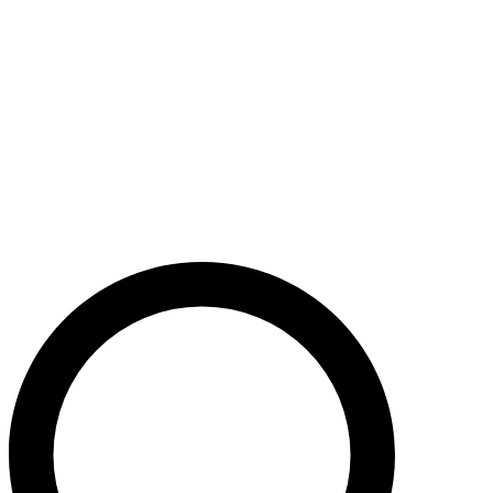
Støt nu
Når du bidrager til Caritas’ arbejde, bidrager du til en bæredygtig
udvikling i nogle af verdens fattigste lande. Caritas hjælper desuden
ofre for akutte kriser med livredderne nødhjælp.
Krig i Mellemøsten - Hjælp de civile ofre
Støt nu
Støt vores akutte nødhjælpsarbejde i Mellemøsten
Krig i Ukraine
Støt nu
Støt Caritas’ hjælpearbejde i Ukraine her
Støt vores sociale arbejde i Danmark
Støt nu