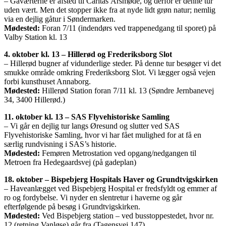
– Gåværterne er afsted til Caritas Årsmøde, og derfor er denne tur
uden vært. Men det stopper ikke fra at nyde lidt grøn natur; nemlig
via en dejlig gåtur i Søndermarken.
Mødested:
Foran 7/11 (indendørs ved trappenedgang til sporet) på
Valby Station kl. 13
4. oktober kl. 13 – Hillerød og Frederiksborg Slot
– Hillerød bugner af vidunderlige steder. På denne tur besøger vi det
smukke område omkring Frederiksborg Slot. Vi lægger også vejen
forbi kunsthuset Annaborg.
Mødested:
Hillerød Station foran 7/11 kl. 13 (Søndre Jernbanevej
34, 3400 Hillerød.)
11. oktober kl. 13 – SAS Flyvehistoriske Samling
– Vi går en dejlig tur langs Øresund og slutter ved SAS
Flyvehistoriske Samling, hvor vi har fået mulighed for at få en
særlig rundvisning i SAS’s historie.
Mødested:
Femøren Metrostation ved opgang/nedgangen til
Metroen fra Hedegaardsvej (på gadeplan)
18. oktober – Bispebjerg Hospitals Haver og Grundtvigskirken
– Haveanlægget ved Bispebjerg Hospital er fredsfyldt og emmer af
ro og fordybelse. Vi nyder en slentretur i haverne og går
efterfølgende på besøg i Grundtvigskirken.
Mødested:
Ved Bispebjerg station – ved busstoppestedet, hvor nr.
12 (retning Vanløse) går fra (Tagensvej 147)