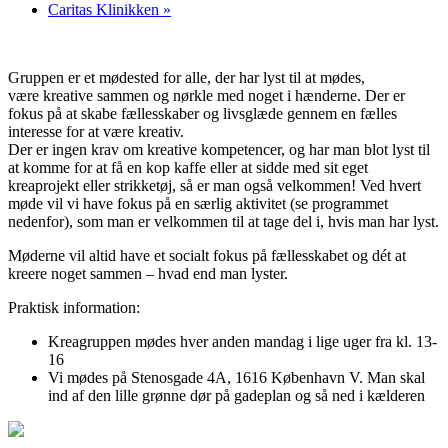
Caritas Klinikken
»
Gruppen er et mødested for alle, der har lyst til at mødes,
være kreative sammen og nørkle med noget i hænderne. Der er
fokus på at skabe fællesskaber og livsglæde gennem en fælles
interesse for at være kreativ.
Der er ingen krav om kreative kompetencer, og har man blot lyst til
at komme for at få en kop kaffe eller at sidde med sit eget
kreaprojekt eller strikketøj, så er man også velkommen! Ved hvert
møde vil vi have fokus på en særlig aktivitet (se programmet
nedenfor), som man er velkommen til at tage del i, hvis man har lyst.
Møderne vil altid have et socialt fokus på fællesskabet og dét at
kreere noget sammen – hvad end man lyster.
Praktisk information:
Kreagruppen mødes hver anden mandag i lige uger fra kl. 13-
16
Vi mødes på Stenosgade 4A, 1616 København V. Man skal
ind af den lille grønne dør på gadeplan og så ned i kælderen