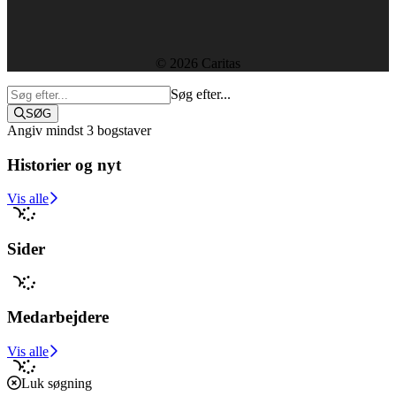
Etik, vedtægter og policies
Sekretariatet
© 2026 Caritas
Søg efter...
SØG
Angiv mindst 3 bogstaver
Historier og nyt
Støt i dag
Vis alle
Sider
Medarbejdere
Vis alle
Luk søgning