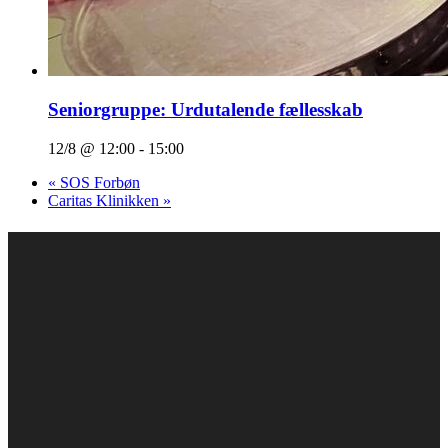
Seniorgruppe: Urdutalende fællesskab
12/8 @ 12:00
-
15:00
«
SOS Forbøn
Caritas Klinikken
»