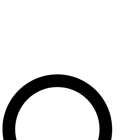
Støt nu
Når du bidrager til Caritas’ arbejde, bidrager du til en bæredygtig
udvikling i nogle af verdens fattigste lande. Caritas hjælper desuden
ofre for akutte kriser med livredderne nødhjælp.
Krig i Mellemøsten - Hjælp de civile ofre
Støt nu
Støt vores akutte nødhjælpsarbejde i Mellemøsten
Krig i Ukraine
Støt nu
Støt Caritas’ hjælpearbejde i Ukraine her
Støt vores sociale arbejde i Danmark
Støt nu