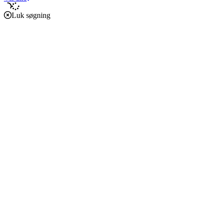
Luk søgning
Forside
Caritas i verden
Caritas i Danmark
Støt vores arbejde
Om os
Økonomi
Etik, vedtægter og policies
Podcast
Verdensmål
Klima