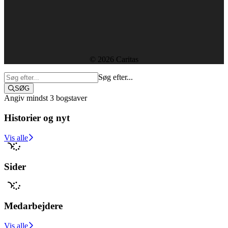
Ledige stillinger
Rapporter og resultater
Etik, vedtægter og policies
Sekretariatet
© 2026 Caritas
Søg efter...
SØG
Angiv mindst 3 bogstaver
Historier og nyt
Støt i dag
Vis alle
Sider
Medarbejdere
Vis alle