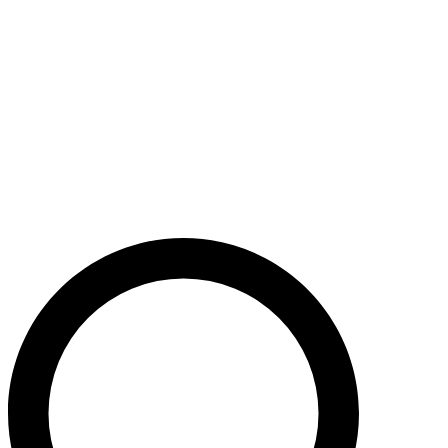
Støt nu
Når du bidrager til Caritas’ arbejde, bidrager du til en bæredygtig
udvikling i nogle af verdens fattigste lande. Caritas hjælper desuden
ofre for akutte kriser med livredderne nødhjælp.
Krig i Mellemøsten - Hjælp de civile ofre
Støt nu
Støt vores akutte nødhjælpsarbejde i Mellemøsten
Krig i Ukraine
Støt nu
Støt Caritas’ hjælpearbejde i Ukraine her
Støt vores sociale arbejde i Danmark
Støt nu