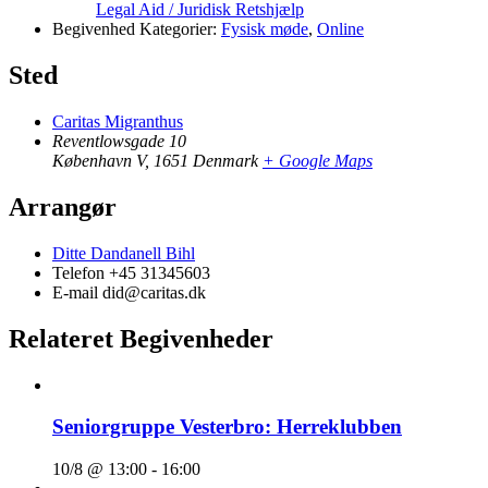
Legal Aid / Juridisk Retshjælp
Begivenhed Kategorier:
Fysisk møde
,
Online
Sted
Caritas Migranthus
Reventlowsgade 10
København V
,
1651
Denmark
+ Google Maps
Arrangør
Ditte Dandanell Bihl
Telefon
+45 31345603
E-mail
did@caritas.dk
Relateret Begivenheder
Seniorgruppe Vesterbro: Herreklubben
10/8 @ 13:00
-
16:00