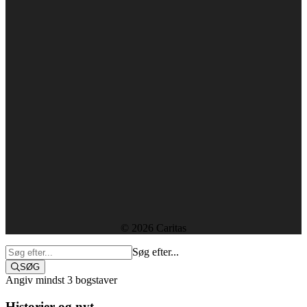
1610 København V
+45 38 18 00 00
caritas@caritas.dk
CVR-nummer: 29439915
Forside
Kontakt
Ledige stillinger
Rapporter og resultater
Etik, vedtægter og policies
Sekretariatet
© 2026 Caritas
Søg efter...
SØG
Angiv mindst 3 bogstaver
Historier og nyt