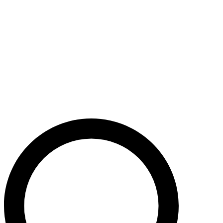
Støt nu
Når du bidrager til Caritas’ arbejde, bidrager du til en bæredygtig
udvikling i nogle af verdens fattigste lande. Caritas hjælper desuden
ofre for akutte kriser med livredderne nødhjælp.
Krig i Mellemøsten - Hjælp de civile ofre
Støt nu
Støt vores akutte nødhjælpsarbejde i Mellemøsten
Krig i Ukraine
Støt nu
Støt Caritas’ hjælpearbejde i Ukraine her
Støt vores sociale arbejde i Danmark
Støt nu