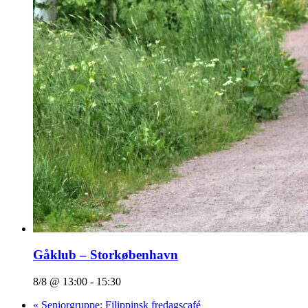
Gåklub – Storkøbenhavn
8/8 @ 13:00
-
15:30
«
Seniorgruppe: Filippinsk fredagscafé