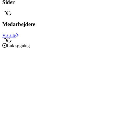
Sider
Medarbejdere
Vis alle
Luk søgning
Forside
Caritas i verden
Caritas i Danmark
Støt vores arbejde
Om os
Økonomi