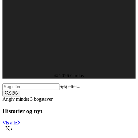
CVR-nummer: 29439915
Forside
Kontakt
Ledige stillinger
Rapporter og resultater
Etik, vedtægter og policies
Sekretariatet
© 2026 Caritas
Søg efter...
SØG
Angiv mindst 3 bogstaver
Historier og nyt
Støt i dag
Vis alle