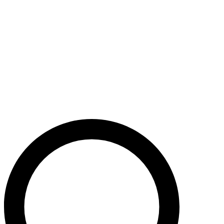
Støt nu
Når du bidrager til Caritas’ arbejde, bidrager du til en bæredygtig
udvikling i nogle af verdens fattigste lande. Caritas hjælper desuden
ofre for akutte kriser med livredderne nødhjælp.
Krig i Mellemøsten - Hjælp de civile ofre
Støt nu
Støt vores akutte nødhjælpsarbejde i Mellemøsten
Krig i Ukraine
Støt nu
Støt Caritas’ hjælpearbejde i Ukraine her
Støt vores sociale arbejde i Danmark
Støt nu