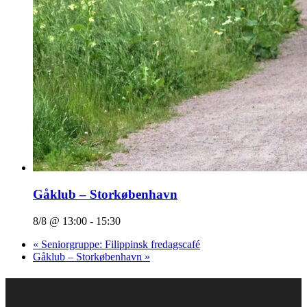
Gåklub – Storkøbenhavn
8/8 @ 13:00
-
15:30
«
Seniorgruppe: Filippinsk fredagscafé
Gåklub – Storkøbenhavn
»