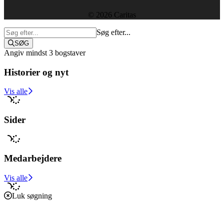
© 2026 Caritas
Søg efter...
SØG
Angiv mindst 3 bogstaver
Historier og nyt
Støt i dag
Vis alle
Sider
Medarbejdere
Vis alle
Luk søgning