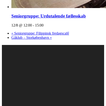
Seniorgruppe: Urdutalende fællesskab
12/8 @ 12:00
-
15:00
«
Seniorgruppe: Filippinsk fredagscafé
Gåklub – Storkøbenhavn
»