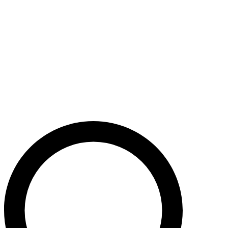
Støt nu
Når du bidrager til Caritas’ arbejde, bidrager du til en bæredygtig
udvikling i nogle af verdens fattigste lande. Caritas hjælper desuden
ofre for akutte kriser med livredderne nødhjælp.
Krig i Mellemøsten - Hjælp de civile ofre
Støt nu
Støt vores akutte nødhjælpsarbejde i Mellemøsten
Krig i Ukraine
Støt nu
Støt Caritas’ hjælpearbejde i Ukraine her
Støt vores sociale arbejde i Danmark
Støt nu