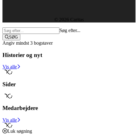
Sekretariatet
© 2026 Caritas
Søg efter...
SØG
Angiv mindst 3 bogstaver
Historier og nyt
Støt i dag
Vis alle
Sider
Medarbejdere
Vis alle
Luk søgning