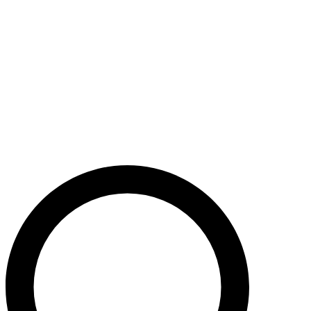
Støt nu
Når du bidrager til Caritas’ arbejde, bidrager du til en bæredygtig
udvikling i nogle af verdens fattigste lande. Caritas hjælper desuden
ofre for akutte kriser med livredderne nødhjælp.
Krig i Mellemøsten - Hjælp de civile ofre
Støt nu
Støt vores akutte nødhjælpsarbejde i Mellemøsten
Krig i Ukraine
Støt nu
Støt Caritas’ hjælpearbejde i Ukraine her
Støt vores sociale arbejde i Danmark
Støt nu