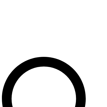
Støt nu
Når du bidrager til Caritas’ arbejde, bidrager du til en bæredygtig
udvikling i nogle af verdens fattigste lande. Caritas hjælper desuden
ofre for akutte kriser med livredderne nødhjælp.
Krig i Mellemøsten - Hjælp de civile ofre
Støt nu
Støt vores akutte nødhjælpsarbejde i Mellemøsten
Krig i Ukraine
Støt nu
Støt Caritas’ hjælpearbejde i Ukraine her
Støt vores sociale arbejde i Danmark
Støt nu