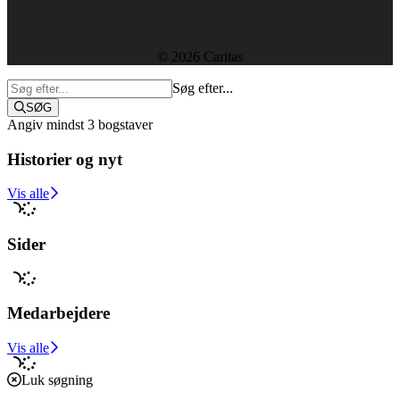
Sekretariatet
© 2026 Caritas
Søg efter...
SØG
Angiv mindst 3 bogstaver
Historier og nyt
Støt i dag
Vis alle
Sider
Medarbejdere
Vis alle
Luk søgning