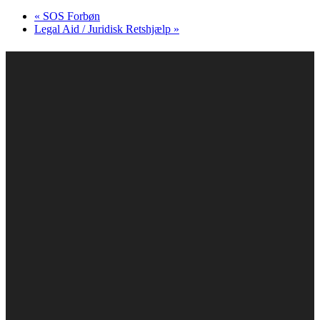
«
SOS Forbøn
Legal Aid / Juridisk Retshjælp
»
Læs mere om Caritas