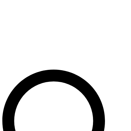
Støt nu
Når du bidrager til Caritas’ arbejde, bidrager du til en bæredygtig
udvikling i nogle af verdens fattigste lande. Caritas hjælper desuden
ofre for akutte kriser med livredderne nødhjælp.
Krig i Mellemøsten - Hjælp de civile ofre
Støt nu
Støt vores akutte nødhjælpsarbejde i Mellemøsten
Krig i Ukraine
Støt nu
Støt Caritas’ hjælpearbejde i Ukraine her
Støt vores sociale arbejde i Danmark
Støt nu