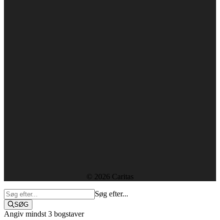
Gl. Kongevej 15, 3. Sal
1610 København V
+45 38 18 00 00
caritas@caritas.dk
CVR-nummer: 29439915
Forside
Kontakt
Ledige stillinger
Rapporter og resultater
Etik, vedtægter og policies
Sekretariatet
© 2026 Caritas
Søg efter...
SØG
Angiv mindst 3 bogstaver