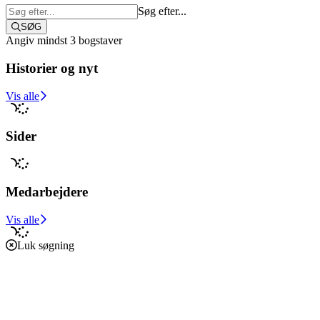
Søg efter...
SØG
Angiv mindst 3 bogstaver
Historier og nyt
Støt i dag
Vis alle
Sider
Medarbejdere
Vis alle
Luk søgning