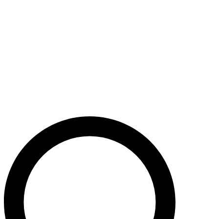
Støt nu
Når du bidrager til Caritas’ arbejde, bidrager du til en bæredygtig
udvikling i nogle af verdens fattigste lande. Caritas hjælper desuden
ofre for akutte kriser med livredderne nødhjælp.
Krig i Mellemøsten - Hjælp de civile ofre
Støt nu
Støt vores akutte nødhjælpsarbejde i Mellemøsten
Krig i Ukraine
Støt nu
Støt Caritas’ hjælpearbejde i Ukraine her
Støt vores sociale arbejde i Danmark
Støt nu