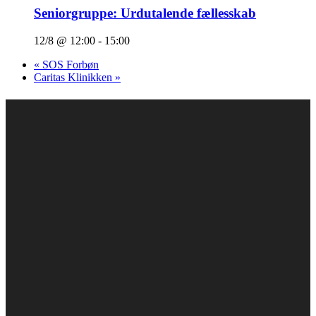
Seniorgruppe: Urdutalende fællesskab
12/8 @ 12:00
-
15:00
«
SOS Forbøn
Caritas Klinikken
»