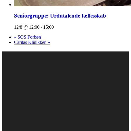
Seniorgruppe: Urdutalende fællesskab
12/8 @ 12:00
-
15:00
«
SOS Forbøn
Caritas Klinikken
»