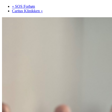
«
SOS Forbøn
Caritas Klinikken
»