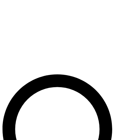
Støt nu
Når du bidrager til Caritas’ arbejde, bidrager du til en bæredygtig
udvikling i nogle af verdens fattigste lande. Caritas hjælper desuden
ofre for akutte kriser med livredderne nødhjælp.
Krig i Mellemøsten - Hjælp de civile ofre
Støt nu
Støt vores akutte nødhjælpsarbejde i Mellemøsten
Krig i Ukraine
Støt nu
Støt Caritas’ hjælpearbejde i Ukraine her
Støt vores sociale arbejde i Danmark
Støt nu