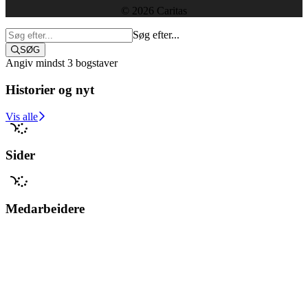
© 2026 Caritas
Søg efter...
SØG
Angiv mindst 3 bogstaver
Historier og nyt
Støt i dag
Vis alle
Sider
Medarbejdere
Vis alle
Luk søgning