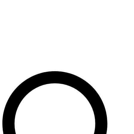
Støt nu
Når du bidrager til Caritas’ arbejde, bidrager du til en bæredygtig
udvikling i nogle af verdens fattigste lande. Caritas hjælper desuden
ofre for akutte kriser med livredderne nødhjælp.
Krig i Mellemøsten - Hjælp de civile ofre
Støt nu
Støt vores akutte nødhjælpsarbejde i Mellemøsten
Krig i Ukraine
Støt nu
Støt Caritas’ hjælpearbejde i Ukraine her
Støt vores sociale arbejde i Danmark
Støt nu