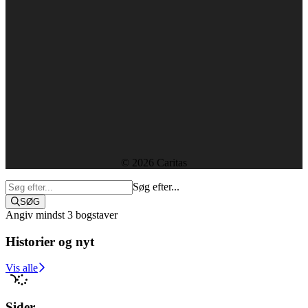
CVR-nummer: 29439915
Forside
Kontakt
Ledige stillinger
Rapporter og resultater
Etik, vedtægter og policies
Sekretariatet
© 2026 Caritas
Søg efter...
SØG
Angiv mindst 3 bogstaver
Historier og nyt
Støt i dag
Vis alle
Sider