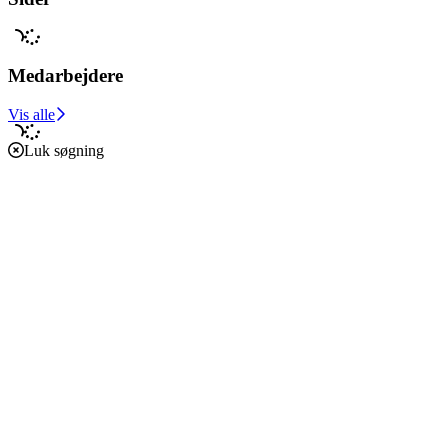
Medarbejdere
Vis alle
Luk søgning
Forside
Caritas i verden
Caritas i Danmark
Støt vores arbejde
Om os
Økonomi
Etik, vedtægter og policies