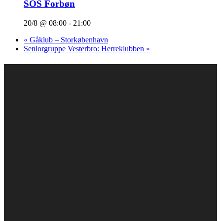
SOS Forbøn
20/8 @ 08:00
-
21:00
«
Gåklub – Storkøbenhavn
Seniorgruppe Vesterbro: Herreklubben
»