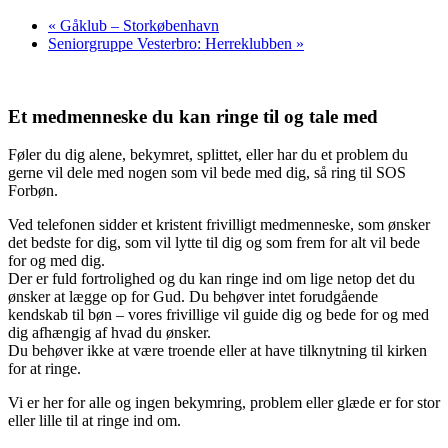
«
Gåklub – Storkøbenhavn
Seniorgruppe Vesterbro: Herreklubben
»
Et medmenneske du kan ringe til og tale med
Føler du dig alene, bekymret, splittet, eller har du et problem du
gerne vil dele med nogen som vil bede med dig, så ring til SOS
Forbøn.
Ved telefonen sidder et kristent frivilligt medmenneske, som ønsker
det bedste for dig, som vil lytte til dig og som frem for alt vil bede
for og med dig.
Der er fuld fortrolighed og du kan ringe ind om lige netop det du
ønsker at lægge op for Gud. Du behøver intet forudgående
kendskab til bøn – vores frivillige vil guide dig og bede for og med
dig afhængig af hvad du ønsker.
Du behøver ikke at være troende eller at have tilknytning til kirken
for at ringe.
Vi er her for alle og ingen bekymring, problem eller glæde er for stor
eller lille til at ringe ind om.