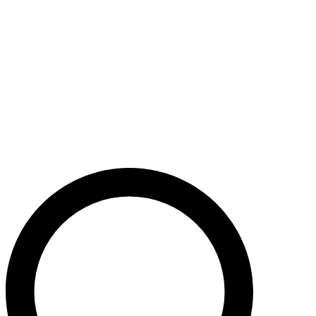
Støt nu
Når du bidrager til Caritas’ arbejde, bidrager du til en bæredygtig
udvikling i nogle af verdens fattigste lande. Caritas hjælper desuden
ofre for akutte kriser med livredderne nødhjælp.
Krig i Mellemøsten - Hjælp de civile ofre
Støt nu
Støt vores akutte nødhjælpsarbejde i Mellemøsten
Krig i Ukraine
Støt nu
Støt Caritas’ hjælpearbejde i Ukraine her
Støt vores sociale arbejde i Danmark
Støt nu