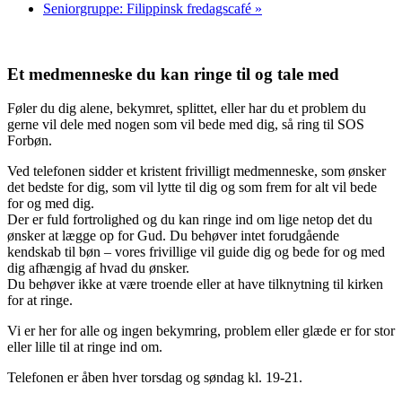
Seniorgruppe: Filippinsk fredagscafé
»
Et medmenneske du kan ringe til og tale med
Føler du dig alene, bekymret, splittet, eller har du et problem du
gerne vil dele med nogen som vil bede med dig, så ring til SOS
Forbøn.
Ved telefonen sidder et kristent frivilligt medmenneske, som ønsker
det bedste for dig, som vil lytte til dig og som frem for alt vil bede
for og med dig.
Der er fuld fortrolighed og du kan ringe ind om lige netop det du
ønsker at lægge op for Gud. Du behøver intet forudgående
kendskab til bøn – vores frivillige vil guide dig og bede for og med
dig afhængig af hvad du ønsker.
Du behøver ikke at være troende eller at have tilknytning til kirken
for at ringe.
Vi er her for alle og ingen bekymring, problem eller glæde er for stor
eller lille til at ringe ind om.
Telefonen er åben hver torsdag og søndag kl. 19-21.