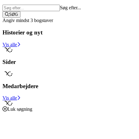
Søg efter...
SØG
Angiv mindst 3 bogstaver
Historier og nyt
Støt i dag
Vis alle
Sider
Medarbejdere
Vis alle
Luk søgning