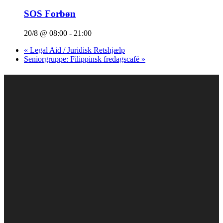
SOS Forbøn
20/8 @ 08:00
-
21:00
«
Legal Aid / Juridisk Retshjælp
Seniorgruppe: Filippinsk fredagscafé
»