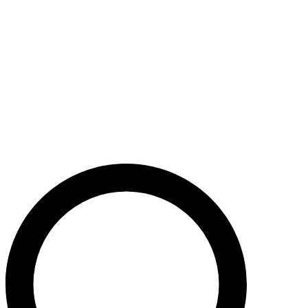
Støt nu
Når du bidrager til Caritas’ arbejde, bidrager du til en bæredygtig
udvikling i nogle af verdens fattigste lande. Caritas hjælper desuden
ofre for akutte kriser med livredderne nødhjælp.
Krig i Mellemøsten - Hjælp de civile ofre
Støt nu
Støt vores akutte nødhjælpsarbejde i Mellemøsten
Krig i Ukraine
Støt nu
Støt Caritas’ hjælpearbejde i Ukraine her
Støt vores sociale arbejde i Danmark
Støt nu