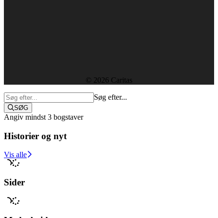
Forside
Kontakt
Ledige stillinger
Rapporter og resultater
Etik, vedtægter og policies
Sekretariatet
© 2026 Caritas
Søg efter...
SØG
Angiv mindst 3 bogstaver
Historier og nyt
Støt i dag
Vis alle
Sider