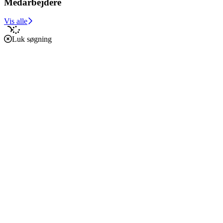
Medarbejdere
Vis alle
Luk søgning
Forside
Caritas i verden
Caritas i Danmark
Støt vores arbejde
Om os
Økonomi
Etik, vedtægter og policies
Podcast