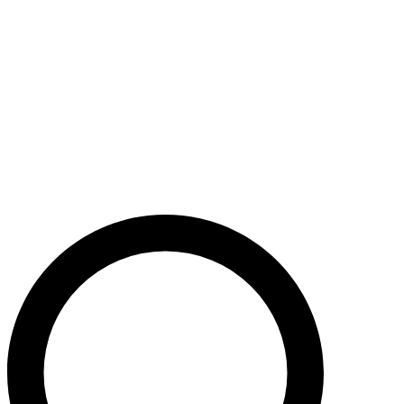
Støt nu
Når du bidrager til Caritas’ arbejde, bidrager du til en bæredygtig
udvikling i nogle af verdens fattigste lande. Caritas hjælper desuden
ofre for akutte kriser med livredderne nødhjælp.
Krig i Mellemøsten - Hjælp de civile ofre
Støt nu
Støt vores akutte nødhjælpsarbejde i Mellemøsten
Krig i Ukraine
Støt nu
Støt Caritas’ hjælpearbejde i Ukraine her
Støt vores sociale arbejde i Danmark
Støt nu