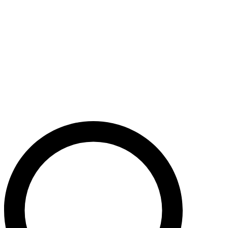
Støt nu
Når du bidrager til Caritas’ arbejde, bidrager du til en bæredygtig
udvikling i nogle af verdens fattigste lande. Caritas hjælper desuden
ofre for akutte kriser med livredderne nødhjælp.
Krig i Mellemøsten - Hjælp de civile ofre
Støt nu
Støt vores akutte nødhjælpsarbejde i Mellemøsten
Krig i Ukraine
Støt nu
Støt Caritas’ hjælpearbejde i Ukraine her
Støt vores sociale arbejde i Danmark
Støt nu