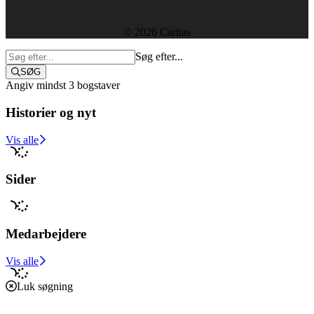
© 2026 Caritas
Søg efter...
SØG
Angiv mindst 3 bogstaver
Historier og nyt
Støt i dag
Vis alle
Sider
Medarbejdere
Vis alle
Luk søgning