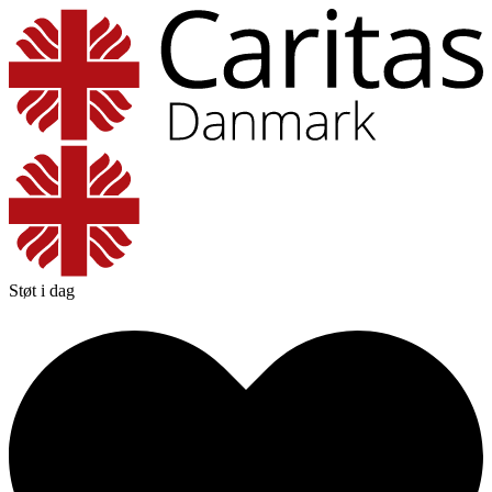
Støt i dag