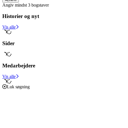
Angiv mindst 3 bogstaver
Historier og nyt
Støt i dag
Vis alle
Sider
Medarbejdere
Vis alle
Luk søgning