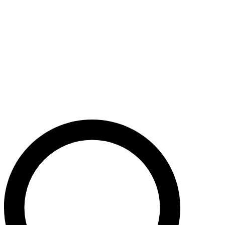
Støt nu
Når du bidrager til Caritas’ arbejde, bidrager du til en bæredygtig
udvikling i nogle af verdens fattigste lande. Caritas hjælper desuden
ofre for akutte kriser med livredderne nødhjælp.
Krig i Mellemøsten - Hjælp de civile ofre
Støt nu
Støt vores akutte nødhjælpsarbejde i Mellemøsten
Krig i Ukraine
Støt nu
Støt Caritas’ hjælpearbejde i Ukraine her
Støt vores sociale arbejde i Danmark
Støt nu