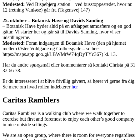
Mødested:
Ved Bispebjerg station – ved busstoppestedet, hvor nr.
12 (retning Vanløse) går fra (Tagensvej 147)
25. oktober – Botanisk Have og Davids Samling
– Botanisk Have byder altid på en afslappet atmosfære og en god
gåtur. Vi starter her og går så til Davids Samling, hvor vi ser
udstillingerne.
Mødested:
Foran indgangen til Botanisk Have (den på hjørnet
mellem Øster Voldgade og Gothersgade – se her:
https://maps.app.goo.gl/LBWMrW74qDyTYc367) kl. 13.
Har du andre spørgsmål eller kommentarer så kontakt Christa på 31
32 66 78.
Er du interesseret i at blive frivillig gåvært, så hører vi gerne fra dig.
Se mere om hvad rollen indebærer
her
Caritas Ramblers
Caritas Ramblers is a walking club where we walk together to
exercise but first and foremost to enjoy each other’s good company
in nice outside settings.
We are an open group, where there is room for everyone regardless