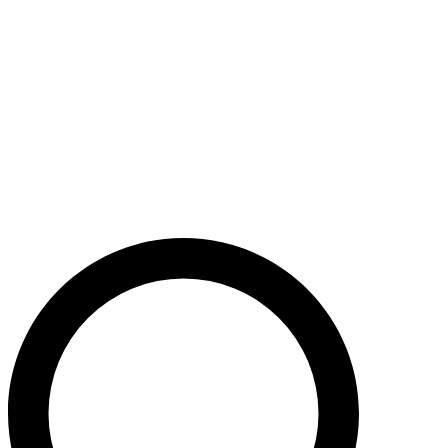
Støt nu
Når du bidrager til Caritas’ arbejde, bidrager du til en bæredygtig
udvikling i nogle af verdens fattigste lande. Caritas hjælper desuden
ofre for akutte kriser med livredderne nødhjælp.
Krig i Mellemøsten - Hjælp de civile ofre
Støt nu
Støt vores akutte nødhjælpsarbejde i Mellemøsten
Krig i Ukraine
Støt nu
Støt Caritas’ hjælpearbejde i Ukraine her
Støt vores sociale arbejde i Danmark
Støt nu