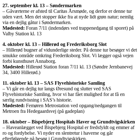
27. september kl. 13 – Søndermarken
– Gåværterne er afsted til Caritas Årsmøde, og derfor er denne tur
uden vært. Men det stopper ikke fra at nyde lidt grøn natur; nemlig
via en dejlig gåtur i Søndermarken.
Mødested:
Foran 7/11 (indendørs ved trappenedgang til sporet) på
Valby Station kl. 13
4. oktober kl. 13 – Hillerød og Frederiksborg Slot
– Hillerød bugner af vidunderlige steder. På denne tur besøger vi det
smukke område omkring Frederiksborg Slot. Vi lægger også vejen
forbi kunsthuset Annaborg.
Mødested:
Hillerød Station foran 7/11 kl. 13 (Søndre Jernbanevej
34, 3400 Hillerød.)
11. oktober kl. 13 – SAS Flyvehistoriske Samling
– Vi går en dejlig tur langs Øresund og slutter ved SAS
Flyvehistoriske Samling, hvor vi har fået mulighed for at få en
særlig rundvisning i SAS’s historie.
Mødested:
Femøren Metrostation ved opgang/nedgangen til
Metroen fra Hedegaardsvej (på gadeplan)
18. oktober – Bispebjerg Hospitals Haver og Grundtvigskirken
– Haveanlægget ved Bispebjerg Hospital er fredsfyldt og emmer af
ro og fordybelse. Vi nyder en slentretur i haverne og går
efterfølgende på besøg i Grundtvigskirken.