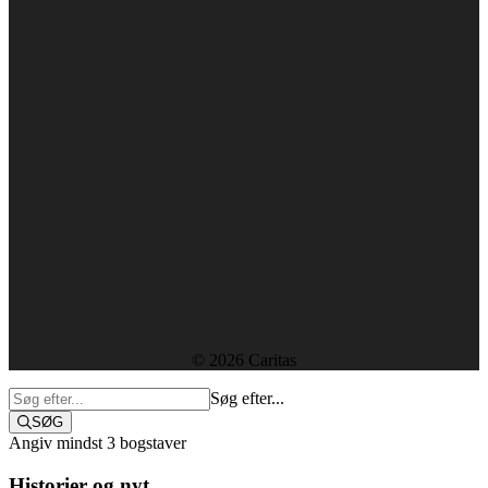
1610 København V
+45 38 18 00 00
caritas@caritas.dk
CVR-nummer: 29439915
Forside
Kontakt
Ledige stillinger
Rapporter og resultater
Etik, vedtægter og policies
Sekretariatet
© 2026 Caritas
Søg efter...
SØG
Angiv mindst 3 bogstaver
Historier og nyt
Støt i dag