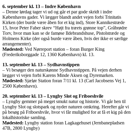
6. september kl. 13 – Indre København
– Denne lørdag tager vi ud og går et par gode skridt i indre
Københavns gader. Vi lægger blandt andet vejen forbi Trinitatis
Kirken (der burde være åben for et kig ind), Store Kannikestræde
15, hvor Peter Faber skrev “Højt fra træets grønne top”, Gråbrødre
Torv, hvor man kan se de famøse Ildebrandshuse, Pistolstræde og
Holmens Kirke (der også burde være åben, hvis der ikke er særlige
arrangementer).
Mødested:
Ved Nørreport station – foran Burger King
(Frederiksborggade 12, 1360 København) kl. 13.
13. september kl. 13 – Sydhavnstippen
– Vi besøger den naturskønne Sydhavnstippen. På vejen derhen
lægger vi vejen forbi Karens Minde Aksen og Dyremarken.
Mødested:
Sjælør Station foran 7/11 kl. 13 (Carl Jacobsens Vej 1,
2500 København).
20. september kl. 13 – Lyngby Slot og Friboeshvile
– Lyngby gemmer på meget smukt natur og historie. Vi går hen til
Lyngby Slot og slotspark og nyder naturen omkring. Herefter går vi
på besøg på Friboeshvile, hvor vi får mulighed for at få et kig på den
lokalhistoriske samling.
Mødested:
Lyngby station foran Lagkagehuset (Jernbanepladsen
47B, 2800 Lyngby)