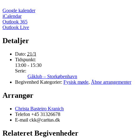
Google kalender
iCalendar
Outlook 365
Outlook Live
Detaljer
Dato:
21/3
Tidspunkt:
13:00 - 15:30
Serie:
Gåklub – Storkøbenhavn
Begivenhed Kategorier:
Fysisk møde
,
Åbne arrangementer
Arrangør
Christa Basteiro Kranich
Telefon
+45 31326678
E-mail
ckk@caritas.dk
Relateret Begivenheder