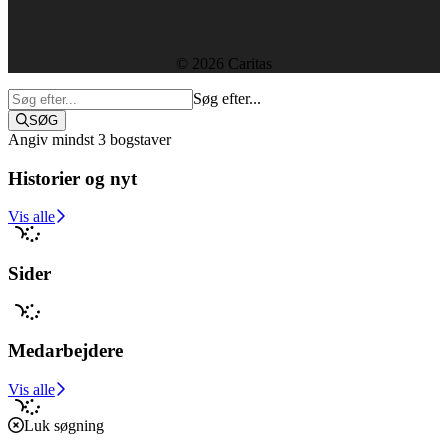
Sekretariatet
© 2026 Caritas
Søg efter...
SØG
Angiv mindst 3 bogstaver
Historier og nyt
Støt i dag
Vis alle
Sider
Medarbejdere
Vis alle
Luk søgning