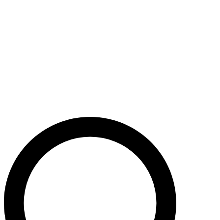
Støt nu
Når du bidrager til Caritas’ arbejde, bidrager du til en bæredygtig
udvikling i nogle af verdens fattigste lande. Caritas hjælper desuden
ofre for akutte kriser med livredderne nødhjælp.
Krig i Mellemøsten - Hjælp de civile ofre
Støt nu
Støt vores akutte nødhjælpsarbejde i Mellemøsten
Krig i Ukraine
Støt nu
Støt Caritas’ hjælpearbejde i Ukraine her
Støt vores sociale arbejde i Danmark
Støt nu