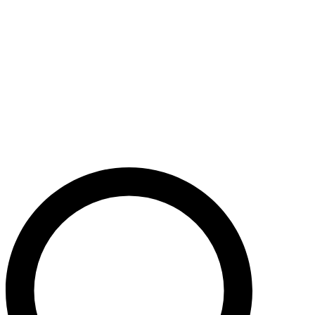
Støt nu
Når du bidrager til Caritas’ arbejde, bidrager du til en bæredygtig
udvikling i nogle af verdens fattigste lande. Caritas hjælper desuden
ofre for akutte kriser med livredderne nødhjælp.
Krig i Mellemøsten - Hjælp de civile ofre
Støt nu
Støt vores akutte nødhjælpsarbejde i Mellemøsten
Krig i Ukraine
Støt nu
Støt Caritas’ hjælpearbejde i Ukraine her
Støt vores sociale arbejde i Danmark
Støt nu