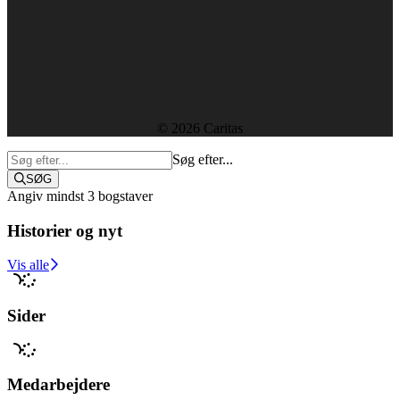
Forside
Kontakt
Ledige stillinger
Rapporter og resultater
Etik, vedtægter og policies
Sekretariatet
© 2026 Caritas
Søg efter...
SØG
Angiv mindst 3 bogstaver
Historier og nyt
Støt i dag
Vis alle
Sider
Medarbejdere