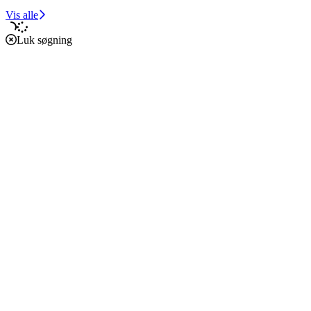
Vis alle
Luk søgning
Forside
Caritas i verden
Caritas i Danmark
Støt vores arbejde
Om os
Økonomi
Etik, vedtægter og policies
Podcast
Verdensmål