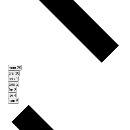
man
29
tirs
30
ons
1
tors
2
fre
3
lør
4
søn
5
Næste
uge