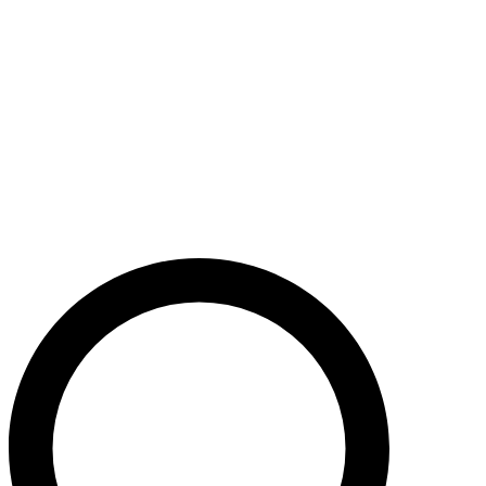
Støt nu
Når du bidrager til Caritas’ arbejde, bidrager du til en bæredygtig
udvikling i nogle af verdens fattigste lande. Caritas hjælper desuden
ofre for akutte kriser med livredderne nødhjælp.
Krig i Mellemøsten - Hjælp de civile ofre
Støt nu
Støt vores akutte nødhjælpsarbejde i Mellemøsten
Krig i Ukraine
Støt nu
Støt Caritas’ hjælpearbejde i Ukraine her
Støt vores sociale arbejde i Danmark
Støt nu