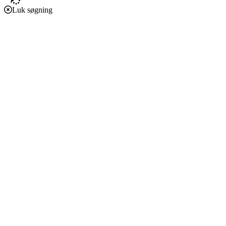
Luk søgning
Forside
Caritas i verden
Caritas i Danmark
Støt vores arbejde
Om os
Økonomi
Etik, vedtægter og policies
Podcast
Verdensmål
Klima