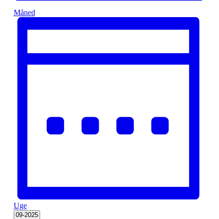
Måned
Uge
Vælg
09-2025