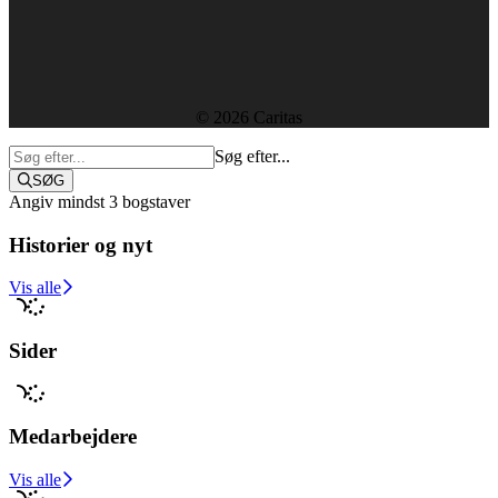
Ledige stillinger
Rapporter og resultater
Etik, vedtægter og policies
Sekretariatet
© 2026 Caritas
Søg efter...
SØG
Angiv mindst 3 bogstaver
Historier og nyt
Støt i dag
Vis alle
Sider
Medarbejdere
Vis alle