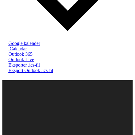
Google kalender
iCalendar
Outlook 365
Outlook Live
Eksporter .ics-fil
Eksport Outlook .ics-fil