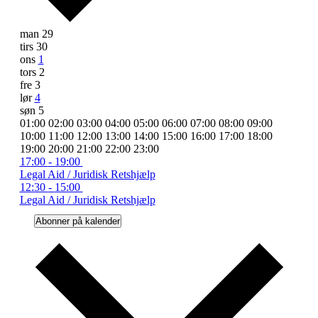
Uge
man
29
tirs
30
af
ons
1
Begivenheder
tors
2
fre
3
lør
4
søn
5
00:00
01:00
02:00
03:00
04:00
05:00
06:00
07:00
08:00
09:00
10:00
11:00
12:00
13:00
14:00
15:00
16:00
17:00
18:00
00:00
19:00
20:00
21:00
22:00
23:00
mandag,
No
tirsdag,
No
onsdag,
October
17:00
-
19:00
events
events
1,
Legal Aid / Juridisk Retshjælp
september
september
oktober
on
on
2025
torsdag,
No
fredag,
No
lørdag,
October
12:30
-
15:00
29,
30,
1,
this
this
events
events
4,
Legal Aid / Juridisk Retshjælp
oktober
oktober
oktober
2025
2025
2025
day.
day.
on
on
2025
søndag,
No
2,
3,
4,
Abonner på kalender
this
this
events
oktober
2025
2025
2025
day.
day.
on
5,
this
2025
day.