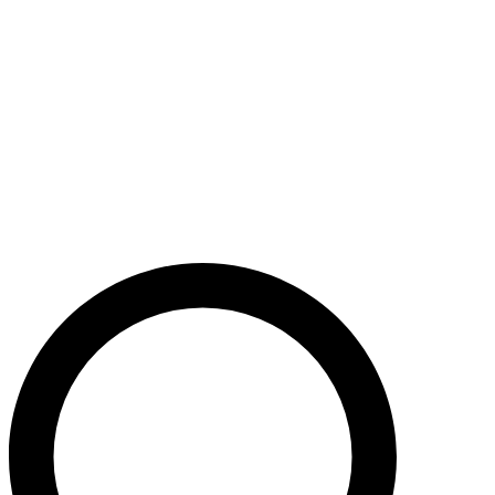
Støt nu
Når du bidrager til Caritas’ arbejde, bidrager du til en bæredygtig
udvikling i nogle af verdens fattigste lande. Caritas hjælper desuden
ofre for akutte kriser med livredderne nødhjælp.
Krig i Mellemøsten - Hjælp de civile ofre
Støt nu
Støt vores akutte nødhjælpsarbejde i Mellemøsten
Krig i Ukraine
Støt nu
Støt Caritas’ hjælpearbejde i Ukraine her
Støt vores sociale arbejde i Danmark
Støt nu