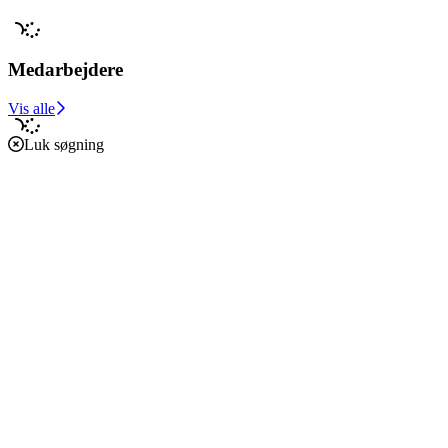
Medarbejdere
Vis alle
Luk søgning
Forside
Caritas i verden
Caritas i Danmark
Støt vores arbejde
Om os
Økonomi
Etik, vedtægter og policies