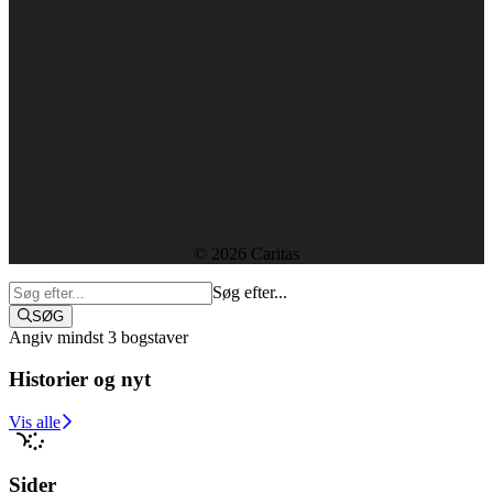
CVR-nummer: 29439915
Forside
Kontakt
Ledige stillinger
Rapporter og resultater
Etik, vedtægter og policies
Sekretariatet
© 2026 Caritas
Søg efter...
SØG
Angiv mindst 3 bogstaver
Historier og nyt
Støt i dag
Vis alle
Sider