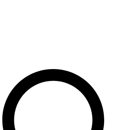
Støt nu
Når du bidrager til Caritas’ arbejde, bidrager du til en bæredygtig
udvikling i nogle af verdens fattigste lande. Caritas hjælper desuden
ofre for akutte kriser med livredderne nødhjælp.
Krig i Mellemøsten - Hjælp de civile ofre
Støt nu
Støt vores akutte nødhjælpsarbejde i Mellemøsten
Krig i Ukraine
Støt nu
Støt Caritas’ hjælpearbejde i Ukraine her
Støt vores sociale arbejde i Danmark
Støt nu