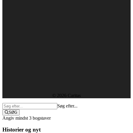
1610 København V
+45 38 18 00 00
caritas@caritas.dk
CVR-nummer: 29439915
Forside
Kontakt
Ledige stillinger
Rapporter og resultater
Etik, vedtægter og policies
Sekretariatet
© 2026 Caritas
Søg efter...
SØG
Angiv mindst 3 bogstaver
Historier og nyt
Støt i dag