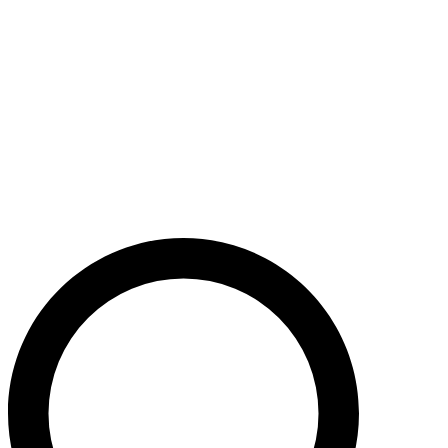
Støt nu
Når du bidrager til Caritas’ arbejde, bidrager du til en bæredygtig
udvikling i nogle af verdens fattigste lande. Caritas hjælper desuden
ofre for akutte kriser med livredderne nødhjælp.
Krig i Mellemøsten - Hjælp de civile ofre
Støt nu
Støt vores akutte nødhjælpsarbejde i Mellemøsten
Krig i Ukraine
Støt nu
Støt Caritas’ hjælpearbejde i Ukraine her
Støt vores sociale arbejde i Danmark
Støt nu