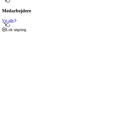
Medarbejdere
Vis alle
Luk søgning
Forside
Caritas i verden
Caritas i Danmark
Støt vores arbejde
Om os
Økonomi
Etik, vedtægter og policies
Podcast