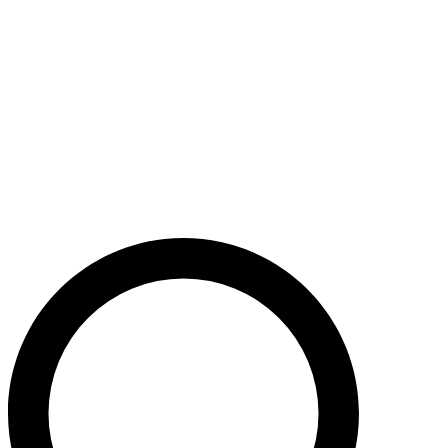
Støt nu
Når du bidrager til Caritas’ arbejde, bidrager du til en bæredygtig
udvikling i nogle af verdens fattigste lande. Caritas hjælper desuden
ofre for akutte kriser med livredderne nødhjælp.
Krig i Mellemøsten - Hjælp de civile ofre
Støt nu
Støt vores akutte nødhjælpsarbejde i Mellemøsten
Krig i Ukraine
Støt nu
Støt Caritas’ hjælpearbejde i Ukraine her
Støt vores sociale arbejde i Danmark
Støt nu