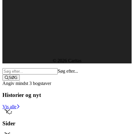
Forside
Kontakt
Ledige stillinger
Rapporter og resultater
Etik, vedtægter og policies
Sekretariatet
© 2026 Caritas
Søg efter...
SØG
Angiv mindst 3 bogstaver
Historier og nyt
Støt i dag
Vis alle
Sider